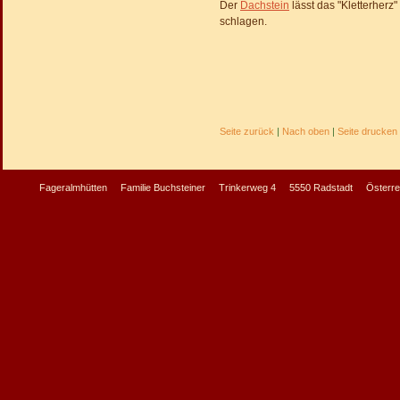
Der
Dachstein
lässt das "Kletterherz"
schlagen.
Seite zurück
|
Nach oben
|
Seite drucken
Fageralmhütten
Familie Buchsteiner Trinkerweg 4 5550 Radstadt Österreic