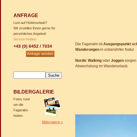
ANFRAGE
Lust auf Hüttenurlaub?
Wir erstellen Ihnen gerne Ihr
persönliches Angebot!
Service-Hotline:
Die Fageralm ist
Ausgangspunkt sc
+43 (0) 6452 / 7034
Wanderungen
in unberührter Natur.
Anfrage senden
Nordic Walking
oder
Joggen
sorgen 
Abwechslung im Wanderurlaub.
BILDERGALERIE
Fotos rund
um die
Fageralm-
hütten
Bildergalerie »