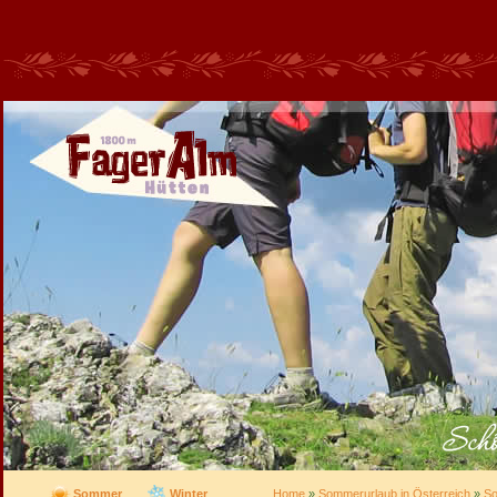
Sommer
Winter
Home
»
Sommerurlaub in Österreich
»
So